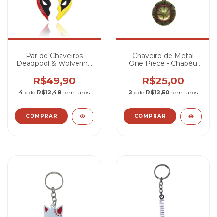
Par de Chaveiros
Chaveiro de Metal
Deadpool & Wolverine
One Piece - Chapéu
- Melhores Amigos
de Palha
R$49,90
R$25,00
4
x de
R$12,48
sem juros
2
x de
R$12,50
sem juros