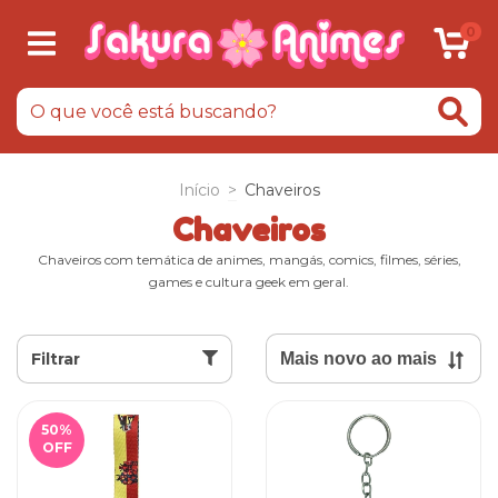
0
Início
>
Chaveiros
Chaveiros
Chaveiros com temática de animes, mangás, comics, filmes, séries,
games e cultura geek em geral.
Filtrar
50
%
OFF