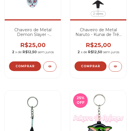
2 cores
Chaveiro de Metal
Chaveiro de Metal
Demon Slayer -
Naruto - Kunai de Três
Máscara Kitsune
Pontas
R$25,00
R$25,00
2
x de
R$12,50
sem juros
2
x de
R$12,50
sem juros
COMPRAR
COMPRAR
25
%
OFF