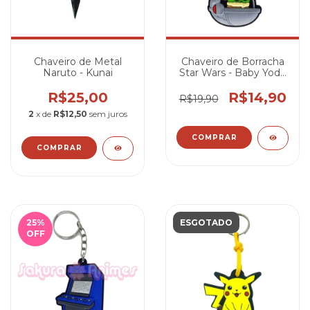
Chaveiro de Metal
Chaveiro de Borracha
Naruto - Kunai
Star Wars - Baby Yoda
no Hover Pod
R$25,00
R$14,90
R$19,90
2
x de
R$12,50
sem juros
25
%
ESGOTADO
OFF