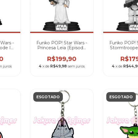
 Wars -
Funko POP! Star Wars -
Funko POP! S
ode IV
Princesa Leia (Episode
Stormtroope
e)
IV - A New Hope)
IV - A Ne
0
R$199,90
R$17
m juros
4
x de
R$49,98
sem juros
4
x de
R$44,9
ESGOTADO
ESGOTADO