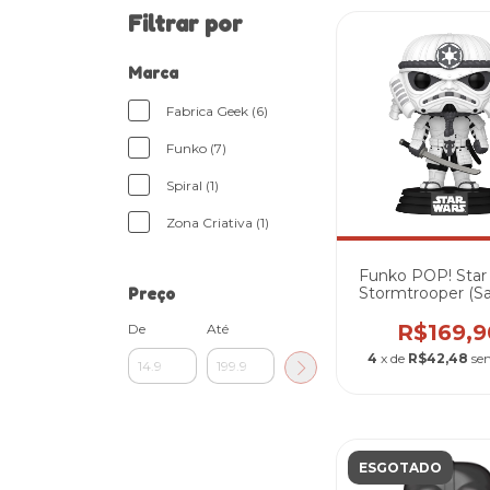
Filtrar por
Marca
Fabrica Geek (6)
Funko (7)
Spiral (1)
Zona Criativa (1)
Funko POP! Star
Stormtrooper (S
Preço
#815
R$169,9
De
Até
4
x de
R$42,48
se
ESGOTADO