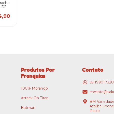
racha
2-D2
4,90
Produtos Por
Contato
Franquias
55119901732
100% Morango
contato@saku
Attack On Titan
BM Variedade
Ataliba Leone
Batman
Paulo