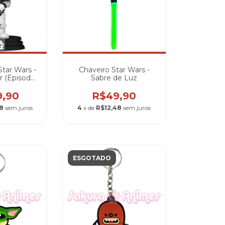
tar Wars -
Chaveiro Star Wars -
r (Episode
Sabre de Luz
w Hope)
9,90
R$49,90
8
sem juros
4
x de
R$12,48
sem juros
ESGOTADO