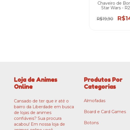
Chaveiro de Bor
Star Wars - R
R$1
R$19,90
Loja de Animes
Produtos Por
Online
Categorias
Almofadas
Cansado de ter que ir até o
bairro da Liberdade em busca
Board e Card Games
de lojas de animes
confiáveis? Sua procura
Botons
acabou! Em nossa loja de
animes online você