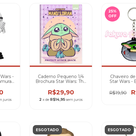
25
%
OFF
 Wars -
Caderno Pequeno 1/4
Chaveiro de
amurai)
Brochura Star Wars: The
Star Wars -
Mandalorian (80 Folhas)
no Hove
0
R$29,90
R
R$19,90
m juros
2
x de
R$14,95
sem juros
ESGOTADO
ESGOTADO