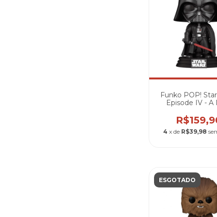
Funko POP! Star
Episode IV - 
Hope - Darth 
#597
R$159,9
4
x de
R$39,98
se
ESGOTADO