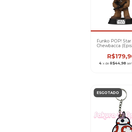
Funko POP! Star
Chewbacca (Epis
- A New Hop
R$179,9
4
x de
R$44,98
se
ESGOTADO