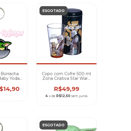
ESGOTADO
 Borracha
Copo com Cofre 500 ml
 Baby Yoda
Zona Criativa Star Wars:
r Pod
The Mandalorian
$14,90
R$49,99
4
x de
R$12,50
sem juros
ESGOTADO