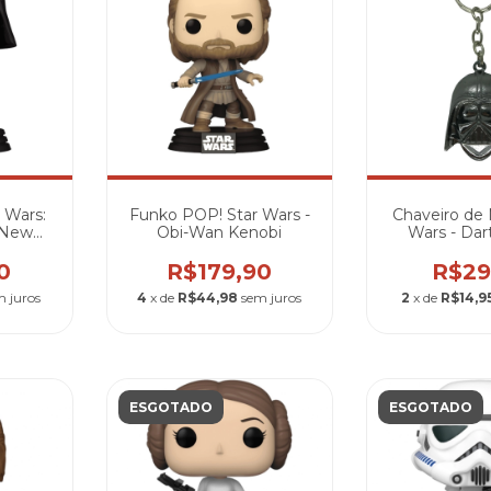
 Wars:
Funko POP! Star Wars -
Chaveiro de 
A New
Obi-Wan Kenobi
Wars - Dar
Vader
0
R$179,90
R$29
m juros
4
x de
R$44,98
sem juros
2
x de
R$14,9
ESGOTADO
ESGOTADO