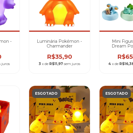
mon -
Luminária Pokémon -
Mini Figur
Charmander
Dream P
0
R$35,90
R$65
 juros
3
x de
R$11,97
sem juros
4
x de
R$16,3
ESGOTADO
ESGOTADO