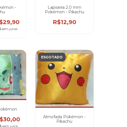
okémon -
Lapiseira 2.0 mm
chu
Pokémon - Pikachu
$29,90
R$12,90
5
sem juros
ESGOTADO
Pokémon
Almofada Pokémon -
$30,00
Pikachu
0
sem juros