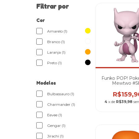
Filtrar por
Cor
Amarelo (1)
Branco (1)
Laranja (1)
Preto (1)
Funko POP! Pok
Mewtwo #5
Modelos
R$159,9
Bulbassauro (1)
4
x de
R$39,98
se
Charmander (1)
Eevee (1)
Gengar (1)
Jirachi (1)