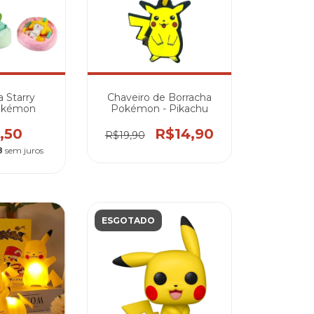
a Starry
Chaveiro de Borracha
okémon
Pokémon - Pikachu
,50
R$14,90
R$19,90
8
sem juros
ESGOTADO