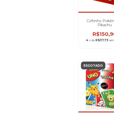
Cofrinho Poké
Pikachu
R$150,9
4
x de
R$37,73
sem
ESGOTADO