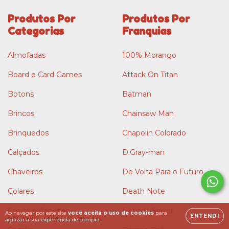
Produtos Por
Produtos Por
Categorias
Franquias
Almofadas
100% Morango
Board e Card Games
Attack On Titan
Botons
Batman
Brincos
Chainsaw Man
Brinquedos
Chapolin Colorado
Calçados
D.Gray-man
Chaveiros
De Volta Para o Futuro
Colares
Death Note
Copos e Canecas
Demon Slayer
Ao navegar por este site
você aceita o uso de cookies
para
ENTENDI
agilizar a sua experiência de compra.