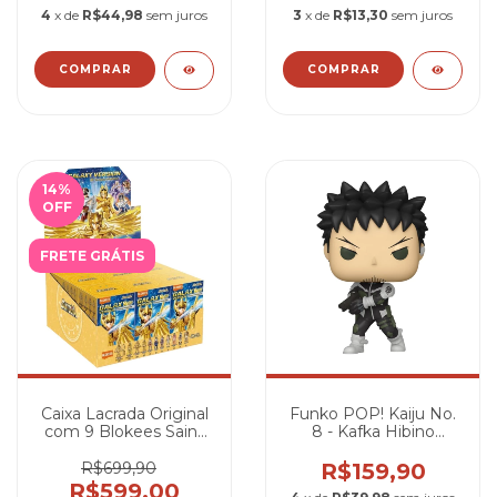
4
x de
R$44,98
sem juros
3
x de
R$13,30
sem juros
14
%
OFF
FRETE GRÁTIS
Caixa Lacrada Original
Funko POP! Kaiju No.
com 9 Blokees Saint
8 - Kafka Hibino
Seiya Galaxy Version
#2080
01
R$699,90
R$159,90
R$599,00