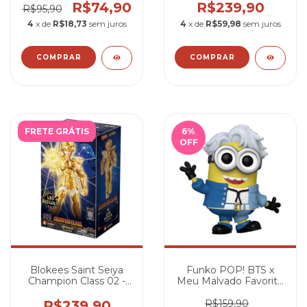
Saints
R$74,90
R$239,90
R$95,90
4
x de
R$18,73
sem juros
4
x de
R$59,98
sem juros
FRETE GRÁTIS
6
%
OFF
Blokees Saint Seiya
Funko POP! BTS x
Champion Class 02 -
Meu Malvado Favorito
Aiolia de Leão
4 - J-Hope #421
R$239,90
R$159,90