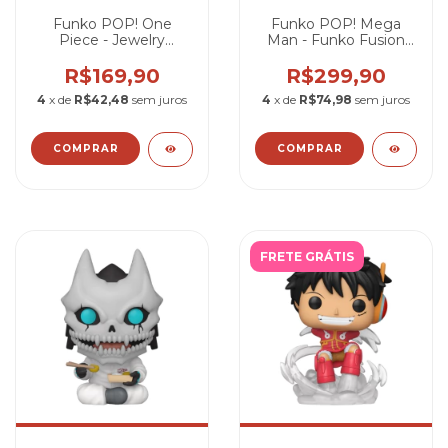
Funko POP! One
Funko POP! Mega
Piece - Jewelry
Man - Funko Fusion
Bonney #2255
Mega Man #1097
(Chase)
R$169,90
R$299,90
4
x de
R$42,48
sem juros
4
x de
R$74,98
sem juros
FRETE GRÁTIS