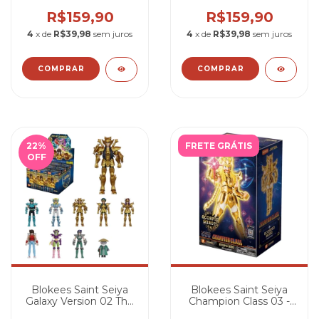
#2256
R$159,90
R$159,90
4
x de
R$39,98
sem juros
4
x de
R$39,98
sem juros
22
%
FRETE GRÁTIS
OFF
Blokees Saint Seiya
Blokees Saint Seiya
Galaxy Version 02 The
Champion Class 03 -
Legacy of the Gold
Miro de Escorpião