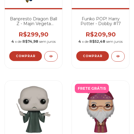
Banpresto Dragon Ball
Funko POP! Harry
Z - Majin Vegeta
Potter - Dobby #17
(Match Makers)
R$299,90
R$209,90
4
x de
R$74,98
sem juros
4
x de
R$52,48
sem juros
FRETE GRÁTIS