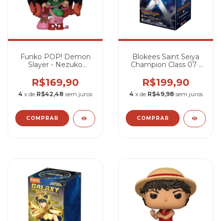
Funko POP! Demon
Blokees Saint Seiya
Slayer - Nezuko
Champion Class 07 -
Kamado (Natalina)
Hyoga de Cisne
#2033
R$169,90
R$199,90
4
x de
R$42,48
sem juros
4
x de
R$49,98
sem juros