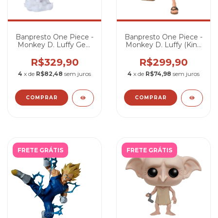
Banpresto One Piece -
Banpresto One Piece -
Monkey D. Luffy Gear
Monkey D. Luffy (King
5-II (Grandista)
Of Artist Special
Version)
R$329,90
R$299,90
4
x de
R$82,48
sem juros
4
x de
R$74,98
sem juros
FRETE GRÁTIS
FRETE GRÁTIS