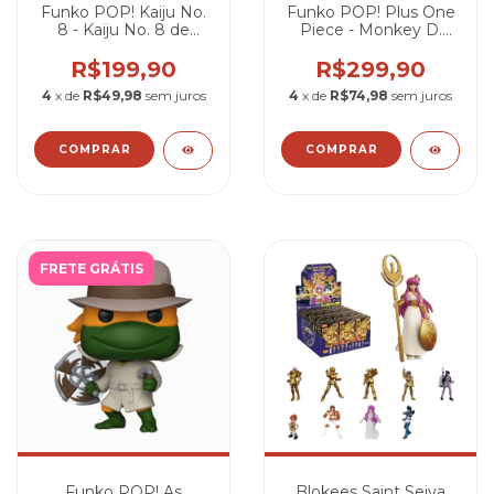
Funko POP! Kaiju No.
Funko POP! Plus One
8 - Kaiju No. 8 de
Piece - Monkey D.
Macacão #2254
Luffy #2138
R$199,90
R$299,90
4
x de
R$49,98
sem juros
4
x de
R$74,98
sem juros
FRETE GRÁTIS
Funko POP! As
Blokees Saint Seiya