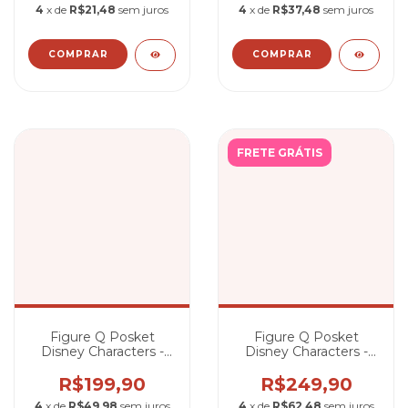
4
x de
R$21,48
sem juros
4
x de
R$37,48
sem juros
FRETE GRÁTIS
Figure Q Posket
Figure Q Posket
Disney Characters -
Disney Characters -
Elsa - Coronation Style
Rapunzel - Dreamy
Style
R$199,90
R$249,90
4
x de
R$49,98
sem juros
4
x de
R$62,48
sem juros