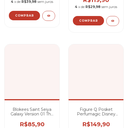
R$119,90
4
x de
R$39,98
sem juros
4
x de
R$29,98
sem juros
Blokees Saint Seiya
Figure Q Posket
Galaxy Version 01 The
Perfumagic Disney
Legacy of Sagittarius!!
Characters - Ariel
R$85,90
R$149,90