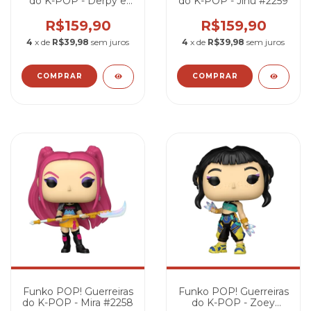
do K-POP - Derpy e
do K-POP - Jinu #2259
Sussie (Glow) #2260
R$159,90
R$159,90
4
x de
R$39,98
sem juros
4
x de
R$39,98
sem juros
Funko POP! Guerreiras
Funko POP! Guerreiras
do K-POP - Mira #2258
do K-POP - Zoey