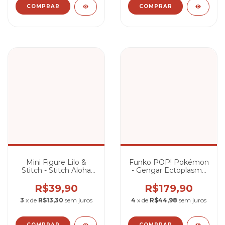
Mini Figure Lilo &
Funko POP! Pokémon
Stitch - Stitch Aloha
- Gengar Ectoplasma
(Embalagem em
#1031
Formato de Ovo)
R$39,90
R$179,90
3
x de
R$13,30
sem juros
4
x de
R$44,98
sem juros