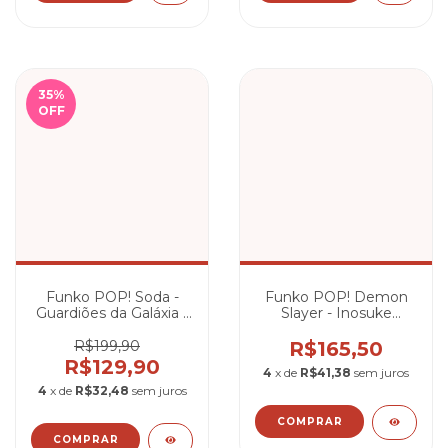
35
%
OFF
Funko POP! Soda -
Funko POP! Demon
Guardiões da Galáxia -
Slayer - Inosuke
Drax, O Destruidor
Hashibira
Descansando
R$199,90
R$165,50
R$129,90
4
x de
R$41,38
sem juros
4
x de
R$32,48
sem juros