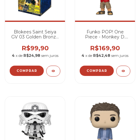
Blokees Saint Seiya
Funko POP! One
GV 03 Golden Bronze
Piece - Monkey D.
Cloth Edition - Shiryu
Luffy (Live Action)
Dragão
#1878
R$99,90
R$169,90
4
x de
R$24,98
sem juros
4
x de
R$42,48
sem juros