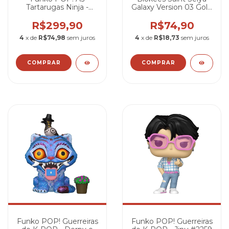
Tartarugas Ninja -
Galaxy Version 03 Gold
Michelangelo #1749
Zodiac 1
(Edição Limitada)
R$299,90
R$74,90
4
x de
R$74,98
sem juros
4
x de
R$18,73
sem juros
Funko POP! Guerreiras
Funko POP! Guerreiras