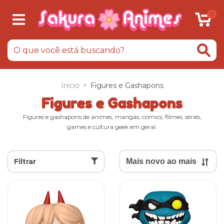
0
Início
>
Figures e Gashapons
Figures e Gashapons
Figures e gashapons de animes, mangás, comics, filmes, séries,
games e cultura geek em geral.
Filtrar