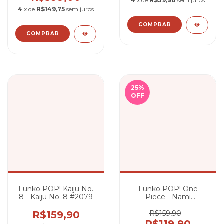
4
x de
R$39,98
sem juros
4
x de
R$149,75
sem juros
25
%
OFF
Funko POP! Kaiju No.
Funko POP! One
8 - Kaiju No. 8 #2079
Piece - Nami
(Chorando) #1772
R$159,90
R$159,90