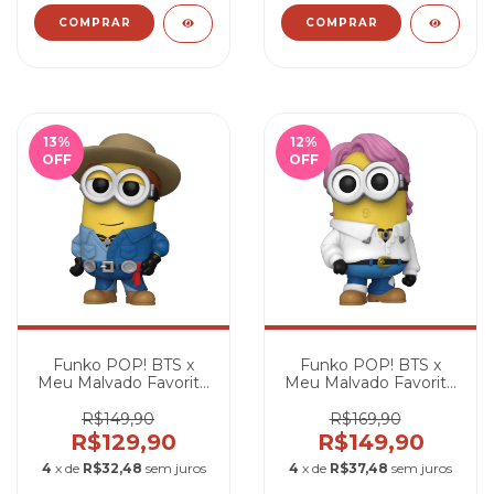
COMPRAR
13
%
12
%
OFF
OFF
Funko POP! BTS x
Funko POP! BTS x
Meu Malvado Favorito
Meu Malvado Favorito
4 - V #423
4 - Jin #419
R$149,90
R$169,90
R$129,90
R$149,90
4
x de
R$32,48
sem juros
4
x de
R$37,48
sem juros