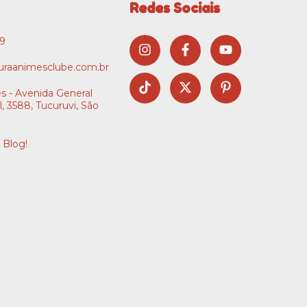
Redes Sociais
09
raanimesclube.com.br
s - Avenida General
l, 3588, Tucuruvi, São
 Blog!