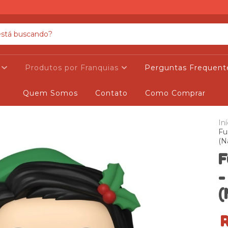
s
Produtos por Franquias
Perguntas Frequent
Quem Somos
Contato
Como Comprar
Iní
Fu
(N
F
-
(
R