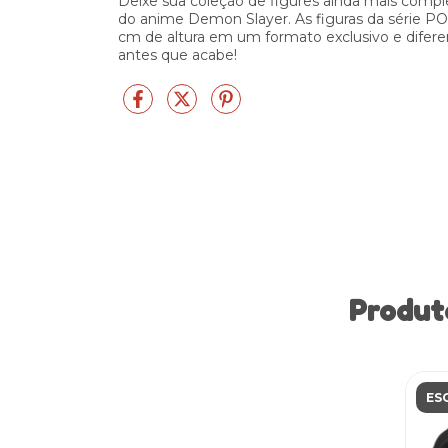
Deixe sua coleção de figures ainda mais co
do anime Demon Slayer. As figuras da série POP
cm de altura em um formato exclusivo e difere
antes que acabe!
Produt
ES