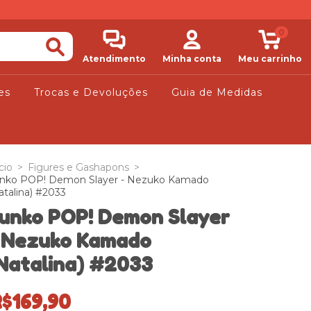
0
Atendimento
Minha conta
Meu carrinho
es
Trocas e Devoluções
Guia de Medidas
cio
>
Figures e Gashapons
>
nko POP! Demon Slayer - Nezuko Kamado
atalina) #2033
unko POP! Demon Slayer
 Nezuko Kamado
Natalina) #2033
$169,90