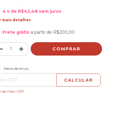
4
x de
R$42,48
sem juros
r mais detalhes
Frete grátis
a partir de
R$200,00
ALTERAR CEP
regas para o CEP:
Meios de envio
CALCULAR
o sei meu CEP