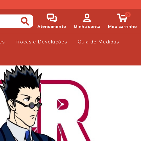
0
Atendimento
Minha conta
Meu carrinho
es
Trocas e Devoluções
Guia de Medidas