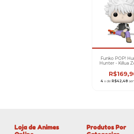
Funko POP! Hun
Hunter - Killua 
(Shelf Sitter) 
R$169,9
4
x de
R$42,48
se
Loja de Animes
Produtos Por