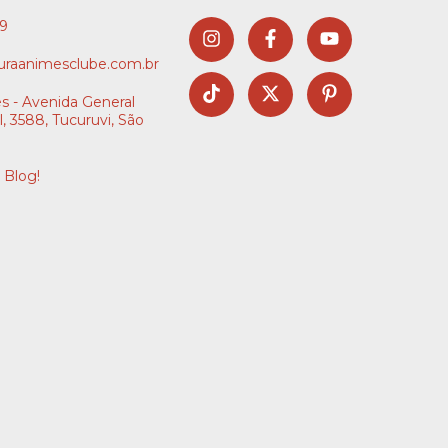
09
raanimesclube.com.br
s - Avenida General
l, 3588, Tucuruvi, São
 Blog!