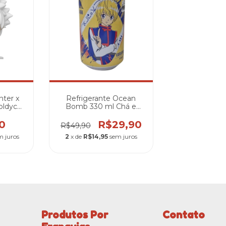
ter x
Refrigerante Ocean
Zoldyck
Bomb 330 ml Chá e
#2089
Limão Hunter x Hunter -
Kurapika
0
R$29,90
R$49,90
m juros
2
x de
R$14,95
sem juros
Produtos Por
Contato