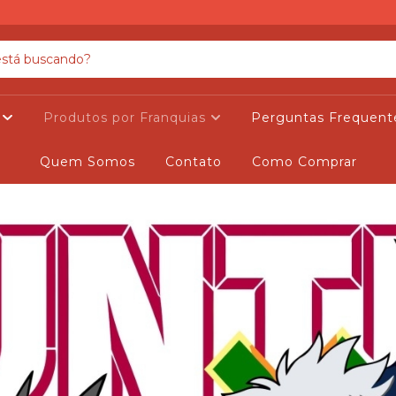
s
Produtos por Franquias
Perguntas Frequent
Quem Somos
Contato
Como Comprar