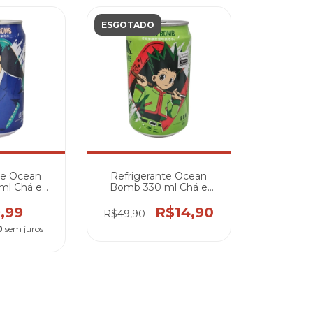
ESGOTADO
te Ocean
Refrigerante Ocean
ml Chá e
Bomb 330 ml Chá e
x Hunter -
Toranja Hunter x Hunter
io
- Gon
,99
R$14,90
R$49,90
0
sem juros