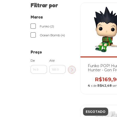
Filtrar por
Marca
Funko (2)
Ocean Bomb (4)
Preço
De
Até
Funko POP! Hun
Hunter - Gon F
(Shelf Sitter) 
R$169,9
4
x de
R$42,48
se
ESGOTADO