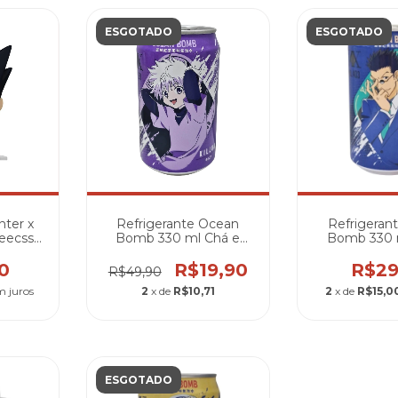
ESGOTADO
ESGOTADO
ter x
Refrigerante Ocean
Refrigeran
reecss
Bomb 330 ml Chá e
Bomb 330 
#2088
Lichia Hunter x Hunter -
Maçã Hunter 
Killua
Leor
0
R$19,90
R$29
R$49,90
m juros
2
x de
R$10,71
2
x de
R$15,0
ESGOTADO