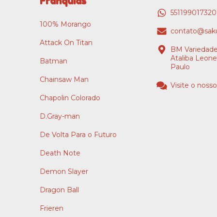
Franquias
55119901732
100% Morango
contato@saku
Attack On Titan
BM Variedade
Ataliba Leone
Batman
Paulo
Chainsaw Man
Visite o nosso
Chapolin Colorado
D.Gray-man
De Volta Para o Futuro
Death Note
Demon Slayer
Dragon Ball
Frieren