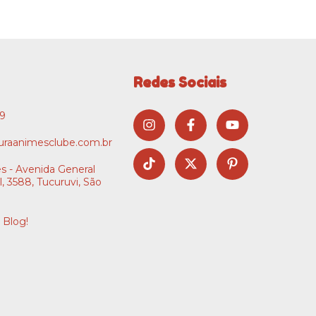
Redes Sociais
09
raanimesclube.com.br
s - Avenida General
l, 3588, Tucuruvi, São
 Blog!