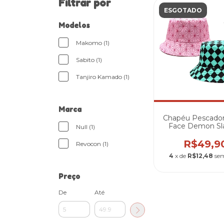
Filtrar por
ESGOTADO
Modelos
Makomo (1)
Sabito (1)
Tanjiro Kamado (1)
Marca
Chapéu Pescador
Face Demon Sla
Null (1)
Tanjiro/Nez
R$49,9
Revocon (1)
4
x de
R$12,48
sem
Preço
De
Até