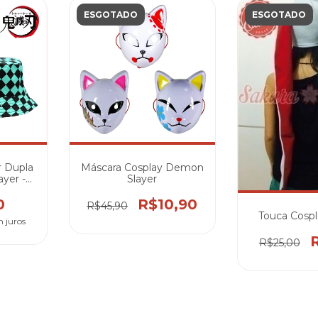
ESGOTADO
ESGOTADO
 Dupla
Máscara Cosplay Demon
yer -
Slayer
uko
0
R$10,90
R$45,90
Touca Cospl
 juros
R$25,00