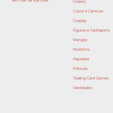
sem sair da sua casa.
Colares
Copos e Canecas
Cosplay
Figures e Gashapons
Mangás
Moletons
Papelaria
Pelúcias
Trading Card Games
Variedades