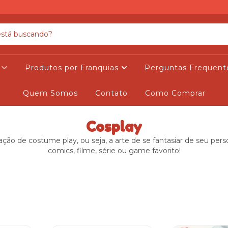
s
Produtos por Franquias
Perguntas Frequent
Quem Somos
Contato
Como Comprar
Cosplay
ação de costume play, ou seja, a arte de se fantasiar de seu p
comics, filme, série ou game favorito!