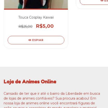
E
Touca Cosplay Kawaii
R$5,00
R$25,00
ESPIAR
Loja de Animes Online
Cansado de ter que ir até o bairro da Liberdade em busca
de lojas de animes confiáveis? Sua procura acabou! Em
nossa loja de animes online você encontrará figuras de
ação, roupas e acessórios da moda, papelaria e material