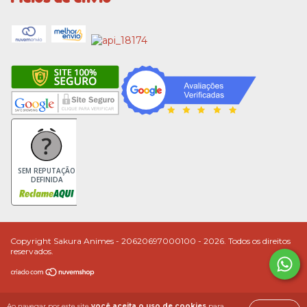
SEM REPUTAÇÃO
DEFINIDA
Copyright Sakura Animes - 20620697000100 - 2026. Todos os direitos
reservados.
Ao navegar por este site
você aceita o uso de cookies
para