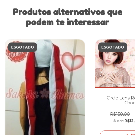
Produtos alternativos que
podem te interessar
ESGOTADO
ESGOTADO
Circle Lens R
Choc
R$150,00
4
x de
R$12