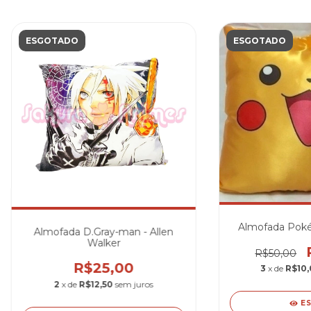
ESGOTADO
ESGOTADO
Almofada Poké
Almofada D.Gray-man - Allen
Walker
R$50,00
R$25,00
3
x de
R$10
2
x de
R$12,50
sem juros
E