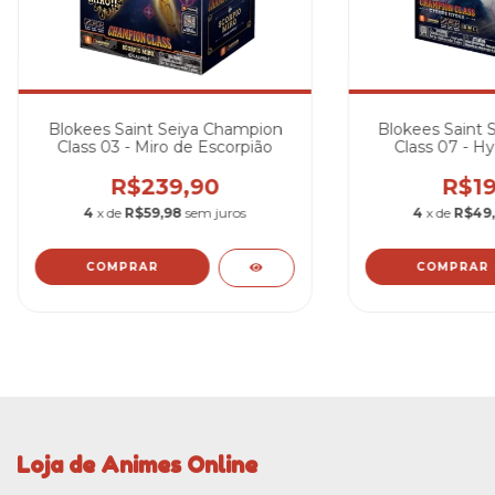
Blokees Saint Seiya Champion
Blokees Saint 
Class 03 - Miro de Escorpião
Class 07 - H
R$239,90
R$19
4
x de
R$59,98
sem juros
4
x de
R$49
Loja de Animes Online