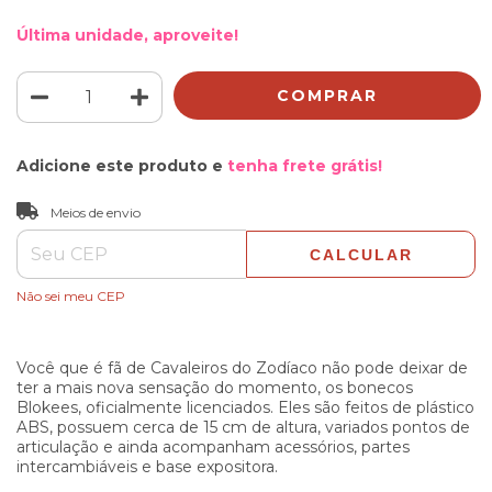
Última unidade, aproveite!
Adicione este produto e
tenha frete grátis!
ALTERAR CEP
Entregas para o CEP:
Meios de envio
CALCULAR
Não sei meu CEP
Você que é fã de Cavaleiros do Zodíaco não pode deixar de
ter a mais nova sensação do momento, os bonecos
Blokees, oficialmente licenciados. Eles são feitos de plástico
ABS, possuem cerca de 15 cm de altura, variados pontos de
articulação e ainda acompanham acessórios, partes
intercambiáveis e base expositora.