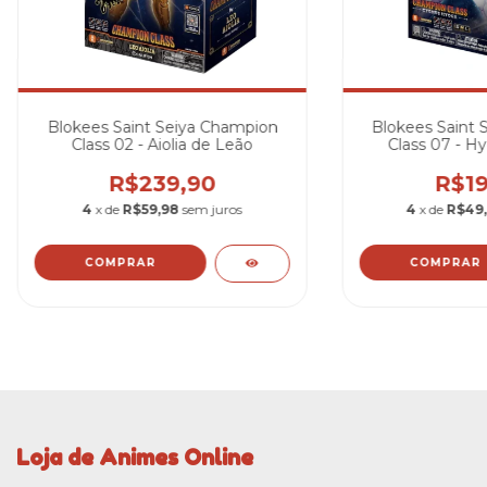
Blokees Saint Seiya Champion
Blokees Saint 
Class 02 - Aiolia de Leão
Class 07 - H
R$239,90
R$19
4
x de
R$59,98
sem juros
4
x de
R$49
Loja de Animes Online