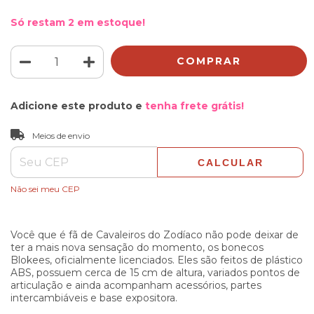
Só restam
2
em estoque!
Adicione este produto e
tenha frete grátis!
ALTERAR CEP
Entregas para o CEP:
Meios de envio
CALCULAR
Não sei meu CEP
Você que é fã de Cavaleiros do Zodíaco não pode deixar de
ter a mais nova sensação do momento, os bonecos
Blokees, oficialmente licenciados. Eles são feitos de plástico
ABS, possuem cerca de 15 cm de altura, variados pontos de
articulação e ainda acompanham acessórios, partes
intercambiáveis e base expositora.