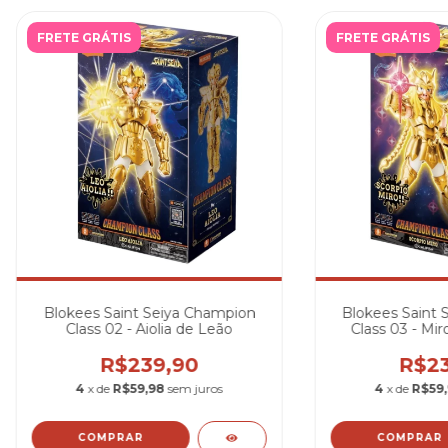
FRETE GRÁTIS
FRETE GRÁTIS
Blokees Saint Seiya Champion
Blokees Saint 
Class 02 - Aiolia de Leão
Class 03 - Mir
R$239,90
R$23
4
x de
R$59,98
sem juros
4
x de
R$59