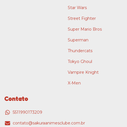
Star Wars
Street Fighter
Super Mario Bros
Superman
Thundercats
Tokyo Ghoul
Vampire Knight
X-Men
Contato
5511990173209
contato@sakuraanimesclube.com.br