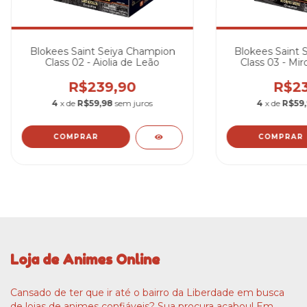
Blokees Saint Seiya Champion
Blokees Saint 
Class 02 - Aiolia de Leão
Class 03 - Mir
R$239,90
R$23
4
x de
R$59,98
sem juros
4
x de
R$59
Loja de Animes Online
Cansado de ter que ir até o bairro da Liberdade em busca
de lojas de animes confiáveis? Sua procura acabou! Em