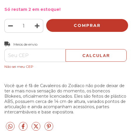
Só restam
2
em estoque!
ALTERAR CEP
Entregas para o CEP:
Meios de envio
CALCULAR
Não sei meu CEP
Você que é fã de Cavaleiros do Zodíaco não pode deixar de
ter a mais nova sensação do momento, os bonecos
Blokees, oficialmente licenciados. Eles são feitos de plástico
ABS, possuem cerca de 14 cm de altura, variados pontos de
articulação e ainda acompanham acessórios, partes
intercambiáveis e base expositora.