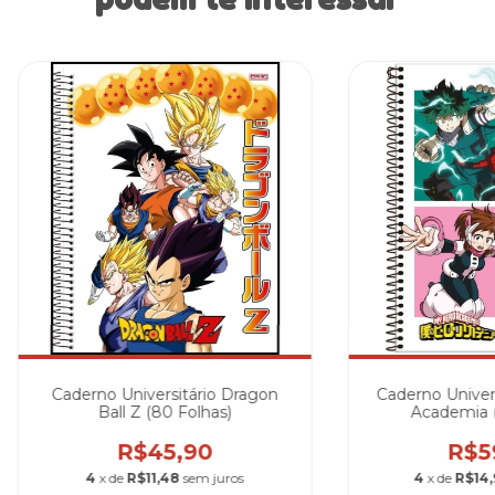
Caderno Universitário Dragon
Caderno Univer
Ball Z (80 Folhas)
Academia (
R$45,90
R$5
4
x de
R$11,48
sem juros
4
x de
R$14