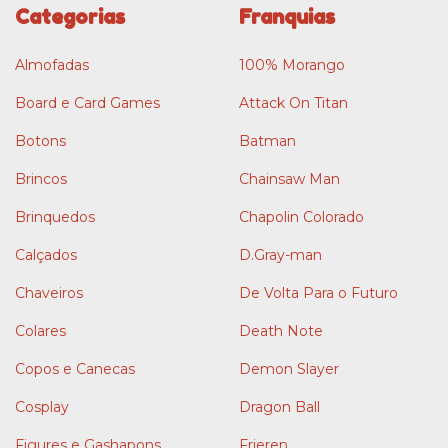
Categorias
Franquias
Almofadas
100% Morango
Board e Card Games
Attack On Titan
Botons
Batman
Brincos
Chainsaw Man
Brinquedos
Chapolin Colorado
Calçados
D.Gray-man
Chaveiros
De Volta Para o Futuro
Colares
Death Note
Copos e Canecas
Demon Slayer
Cosplay
Dragon Ball
Figures e Gashapons
Frieren