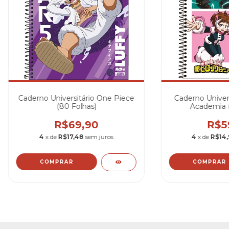
Caderno Universitário One Piece
Caderno Univer
(80 Folhas)
Academia (
R$69,90
R$5
4
x de
R$17,48
sem juros
4
x de
R$14
COMPRAR
COMPRAR