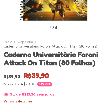
1
/
5
Início
>
Papelaria
>
Caderno Universitário Foroni Attack On Titan (80 Folhas)
Caderno Universitário Foroni
Attack On Titan (80 Folhas)
R$39,90
R$59,90
R$20,00
Economize:
33
% OFF
3
x de
R$13,30
sem juros
Ver mais detalhes