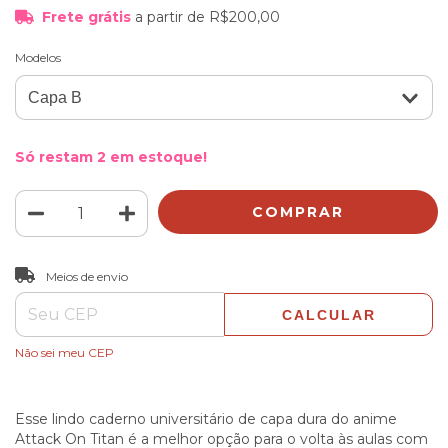
Frete grátis
a partir de
R$200,00
Modelos
Só restam
2
em estoque!
ALTERAR CEP
Entregas para o CEP:
Meios de envio
CALCULAR
Não sei meu CEP
Esse lindo caderno universitário de capa dura do anime
Attack On Titan é a melhor opção para o volta às aulas com