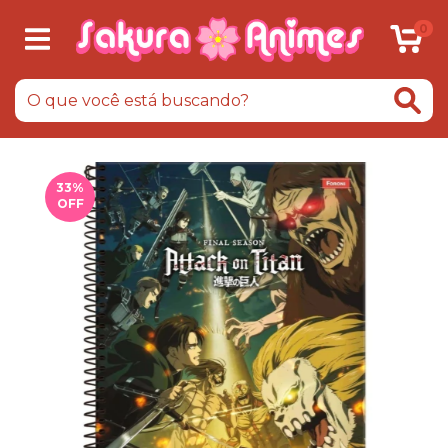
0
33
%
OFF