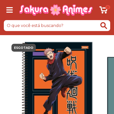
0
ESGOTADO