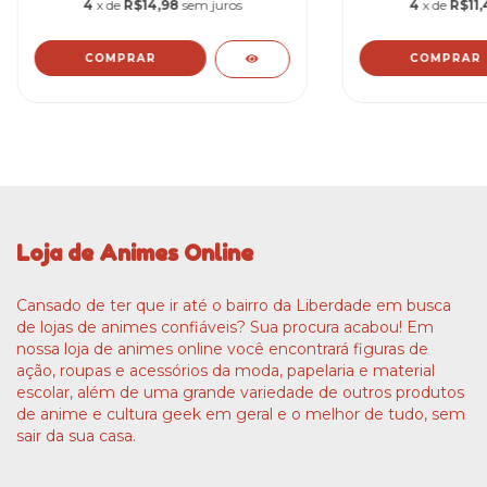
4
x de
R$14,98
sem juros
4
x de
R$11,
COMPRAR
COMPRAR
Loja de Animes Online
Cansado de ter que ir até o bairro da Liberdade em busca
de lojas de animes confiáveis? Sua procura acabou! Em
nossa loja de animes online você encontrará figuras de
ação, roupas e acessórios da moda, papelaria e material
escolar, além de uma grande variedade de outros produtos
de anime e cultura geek em geral e o melhor de tudo, sem
sair da sua casa.