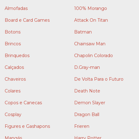
Almofadas
100% Morango
Board e Card Games
Attack On Titan
Botons
Batman
Brincos
Chainsaw Man
Brinquedos
Chapolin Colorado
Calçados
D.Gray-man
Chaveiros
De Volta Para o Futuro
Colares
Death Note
Copos e Canecas
Demon Slayer
Cosplay
Dragon Ball
Figures e Gashapons
Frieren
Mangás
Harry Potter