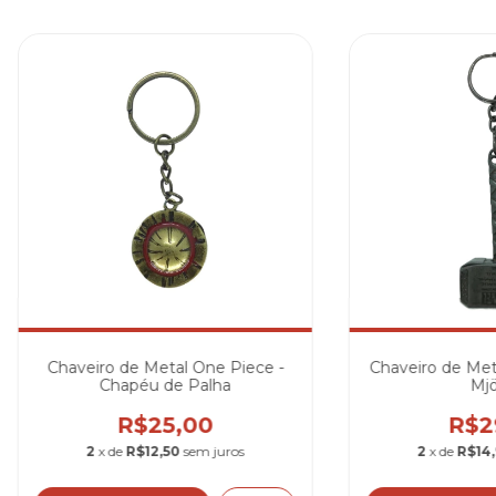
Chaveiro de Metal One Piece -
Chaveiro de Meta
Chapéu de Palha
Mjö
R$25,00
R$2
2
x de
R$12,50
sem juros
2
x de
R$14,