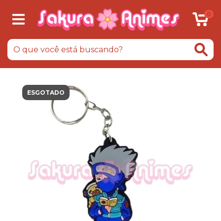
0
ESGOTADO