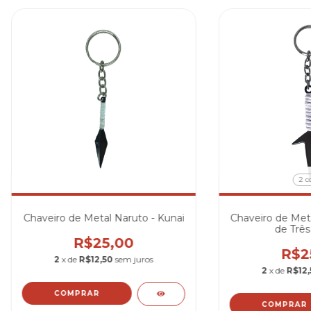
2 c
Chaveiro de Metal Naruto - Kunai
Chaveiro de Meta
de Três
R$25,00
R$2
2
x de
R$12,50
sem juros
2
x de
R$12,
COMPRAR