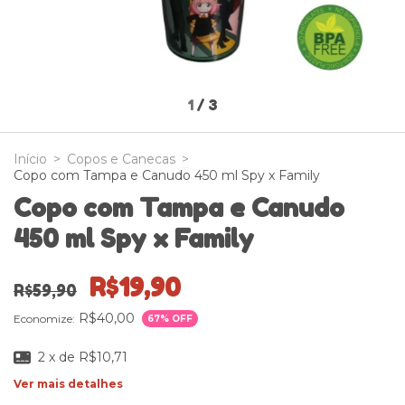
1
/
3
Início
>
Copos e Canecas
>
Copo com Tampa e Canudo 450 ml Spy x Family
Copo com Tampa e Canudo
450 ml Spy x Family
R$19,90
R$59,90
R$40,00
Economize:
67
% OFF
2
x de
R$10,71
Ver mais detalhes