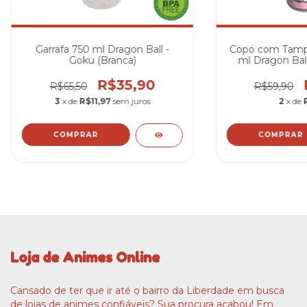
Garrafa 750 ml Dragon Ball -
Copo com Tamp
Goku (Branca)
ml Dragon Ball
R$35,90
R$65,50
R$59,90
3
x de
R$11,97
sem juros
2
x de
Loja de Animes Online
Cansado de ter que ir até o bairro da Liberdade em busca
de lojas de animes confiáveis? Sua procura acabou! Em