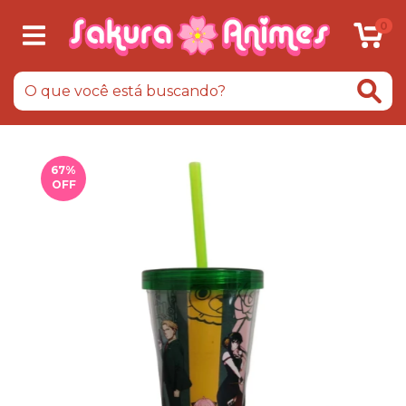
0
67
%
OFF