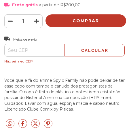
Frete grátis
a partir de
R$200,00
ALTERAR CEP
Entregas para o CEP:
Meios de envio
CALCULAR
Não sei meu CEP
Você que é fã do anime Spy x Family não pode deixar de ter
esse copo com tampa e canudo dos protagonistas da
família. O copo é feito de plástico e poliestireno cristal não
possuindo Bisfenol A em sua composição (BPA Free).
Cuidados: Lavar com água, esponja macia e sabão neutro.
Licenciado Clube Comix by Piticas.