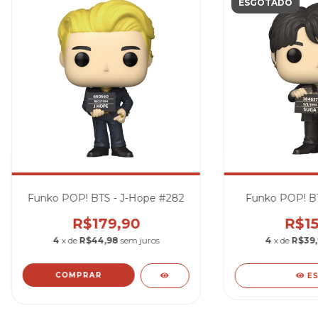
ESGOTADO
Funko POP! BTS - J-Hope #282
Funko POP! BT
R$179,90
R$15
4
x de
R$44,98
sem juros
4
x de
R$39
E