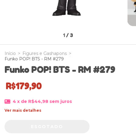
1
/
3
Início
>
Figures e Gashapons
>
Funko POP! BTS - RM #279
Funko POP! BTS - RM #279
R$179,90
4
x de
R$44,98
sem juros
Ver mais detalhes