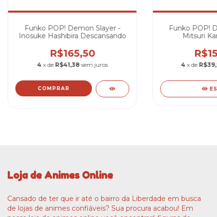
Funko POP! Demon Slayer -
Funko POP! D
Inosuke Hashibira Descansando
Mitsuri Ka
R$165,50
R$15
4
x de
R$41,38
sem juros
4
x de
R$39
E
Loja de Animes Online
Cansado de ter que ir até o bairro da Liberdade em busca
de lojas de animes confiáveis? Sua procura acabou! Em