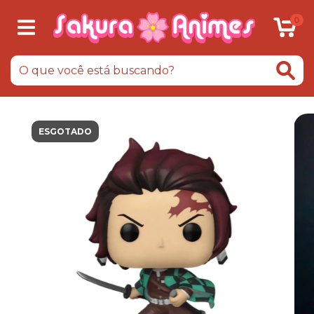
0
ESGOTADO