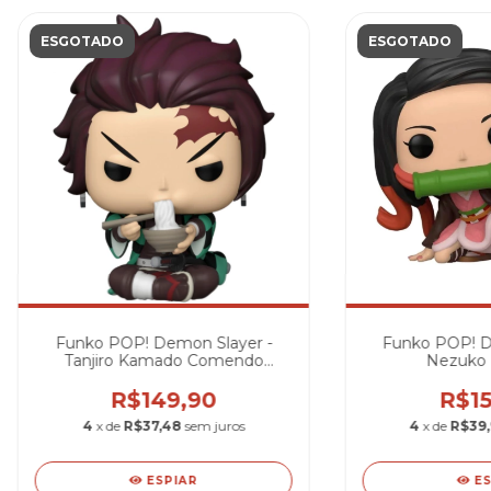
ESGOTADO
ESGOTADO
Funko POP! Demon Slayer -
Funko POP! D
Tanjiro Kamado Comendo
Nezuko
Ramen
R$149,90
R$15
4
x de
R$37,48
sem juros
4
x de
R$39
ESPIAR
E