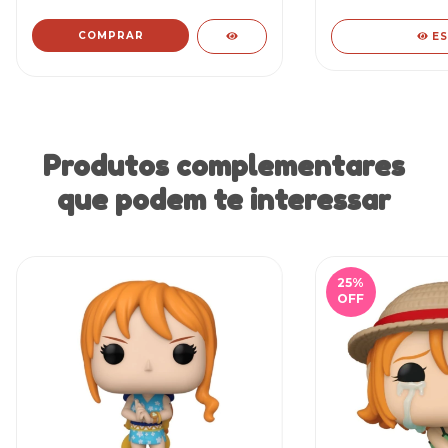
E
Produtos complementares
que podem te interessar
25
%
OFF