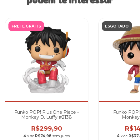
podem te interessar
FRETE GRÁTIS
ESGOTADO
Funko POP! Plus One Piece -
Funko POP! 
Monkey D. Luffy #2138
Monkey 
R$299,90
R$14
4
x de
R$74,98
sem juros
4
x de
R$37