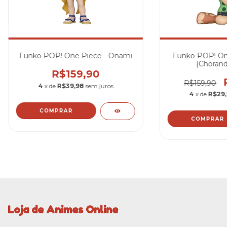
Funko POP! One Piece - Onami
Funko POP! On
(Chorand
R$159,90
R$159,90
4
x de
R$39,98
sem juros
4
x de
R$29
Loja de Animes Online