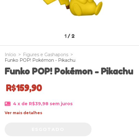
1
/
2
Início
>
Figures e Gashapons
>
Funko POP! Pokémon - Pikachu
Funko POP! Pokémon - Pikachu
R$159,90
4
x de
R$39,98
sem juros
Ver mais detalhes