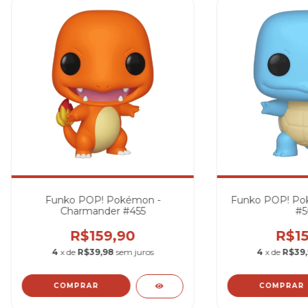
Funko POP! Pokémon -
Funko POP! Pok
Charmander #455
#5
R$159,90
R$15
4
x de
R$39,98
sem juros
4
x de
R$39