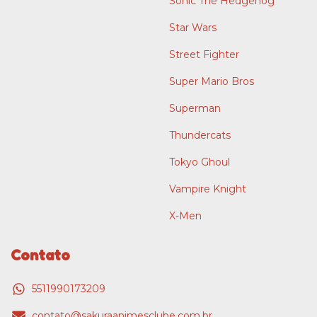
Sonic The Hedgehog
Star Wars
Street Fighter
Super Mario Bros
Superman
Thundercats
Tokyo Ghoul
Vampire Knight
X-Men
Contato
5511990173209
contato@sakuraanimesclube.com.br