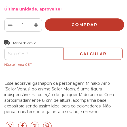
Última unidade, aproveite!
ALTERAR CEP
Entregas para o CEP:
Meios de envio
CALCULAR
Não sei meu CEP
Esse adorável gashapon da personagem Minako Aino
(Sailor Venus) do anime Sailor Moon, é uma figura
indispensável na coleção de qualquer fã do anime. Com
aproximadamente 8 cm de altura, acompanha base
expositora sendo assim ideal para colecionadores. Não
perca mais tempo e garanta o seu hoje mesmo!