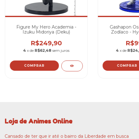
Figure My Hero Academia -
Gashapon Os 
Izuku Midoriya (Deku)
Zodíaco - Hy
R$249,90
R$9
4
x de
R$62,48
sem juros
4
x de
R$24
Loja de Animes Online
Cansado de ter que ir até o bairro da Liberdade em busca