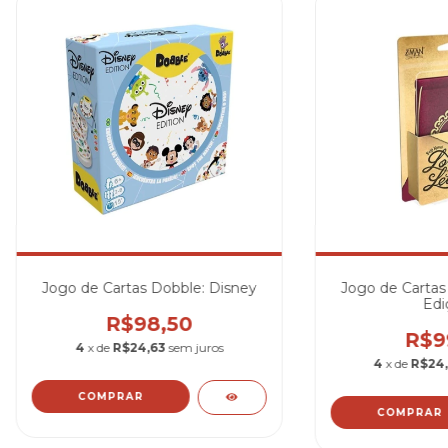
Jogo de Cartas Dobble: Disney
Jogo de Cartas 
Edi
R$98,50
R$9
4
x de
R$24,63
sem juros
4
x de
R$24