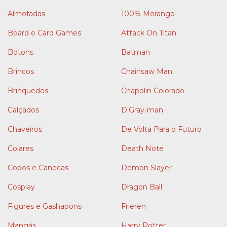
Almofadas
100% Morango
Board e Card Games
Attack On Titan
Botons
Batman
Brincos
Chainsaw Man
Brinquedos
Chapolin Colorado
Calçados
D.Gray-man
Chaveiros
De Volta Para o Futuro
Colares
Death Note
Copos e Canecas
Demon Slayer
Cosplay
Dragon Ball
Figures e Gashapons
Frieren
Mangás
Harry Potter