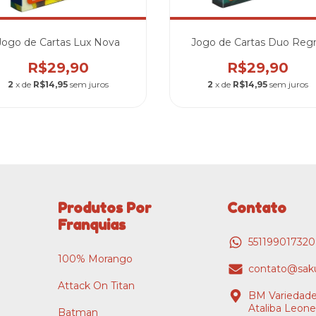
Jogo de Cartas Lux Nova
Jogo de Cartas Duo Reg
R$29,90
R$29,90
2
x de
R$14,95
sem juros
2
x de
R$14,95
sem juros
Produtos Por
Contato
Franquias
55119901732
100% Morango
contato@saku
Attack On Titan
BM Variedade
Ataliba Leone
Batman