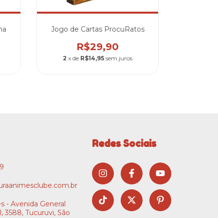
na
Jogo de Cartas ProcuRatos
R$29,90
2
x de
R$14,95
sem juros
Redes Sociais
09
raanimesclube.com.br
s - Avenida General
l, 3588, Tucuruvi, São