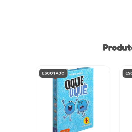
Produt
ESGOTADO
ES