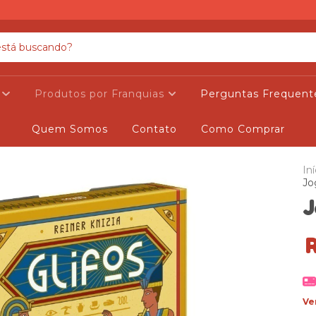
s
Produtos por Franquias
Perguntas Frequent
Quem Somos
Contato
Como Comprar
Iní
Jo
J
Ve