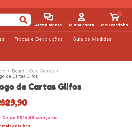
0
Atendimento
Minha conta
Meu carrinho
es
Trocas e Devoluções
Guia de Medidas
cio
>
Board e Card Games
>
go de Cartas Glifos
ogo de Cartas Glifos
R$29,90
2
x de
R$14,95
sem juros
r mais detalhes