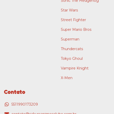
Sonic The Hedgehog
Star Wars
Street Fighter
Super Mario Bros
Superman
Thundercats
Tokyo Ghoul
Vampire Knight
X-Men
Contato
5511990173209
contato@sakuraanimesclube.com.br