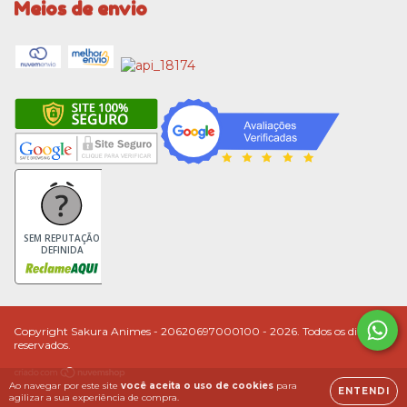
Meios de envio
SEM REPUTAÇÃO
DEFINIDA
Copyright Sakura Animes - 20620697000100 - 2026. Todos os direitos
reservados.
Ao navegar por este site
você aceita o uso de cookies
para
ENTENDI
agilizar a sua experiência de compra.