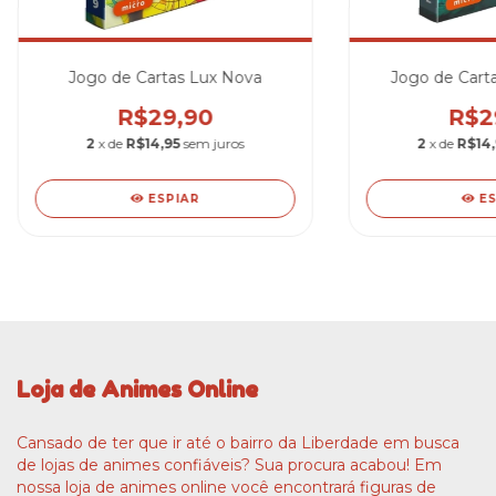
Jogo de Cartas Lux Nova
Jogo de Cart
R$29,90
R$2
2
x de
R$14,95
sem juros
2
x de
R$14,
ESPIAR
E
Loja de Animes Online
Cansado de ter que ir até o bairro da Liberdade em busca
de lojas de animes confiáveis? Sua procura acabou! Em
nossa loja de animes online você encontrará figuras de