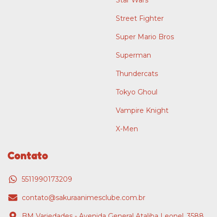
Street Fighter
Super Mario Bros
Superman
Thundercats
Tokyo Ghoul
Vampire Knight
X-Men
Contato
5511990173209
contato@sakuraanimesclube.com.br
BM Variedades - Avenida General Ataliba Leonel, 3588,