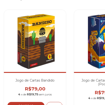
Jogo de Cartas Bandido
Jogo de Carta
(Poc
R$79,00
R$7
4
x de
R$19,75
sem juros
4
x de
R$19,