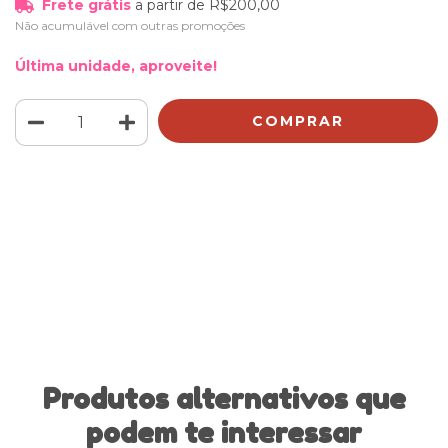
Frete grátis
a partir de
R$200,00
Não acumulável com outras promoções
Última unidade, aproveite!
Meios de envio
ALTERAR CEP
Entregas para o CEP:
CALCULAR
Faça login
e use seus dados de entrega
Não sei meu CEP
Produtos alternativos que
podem te interessar