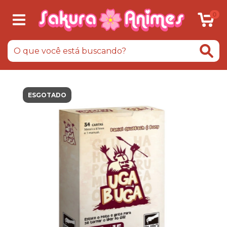
0
ESGOTADO