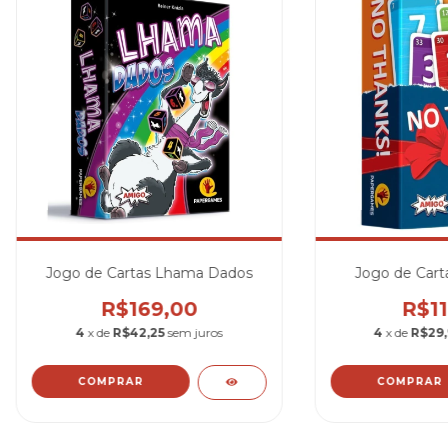
Jogo de Cartas Lhama Dados
Jogo de Cart
R$169,00
R$11
4
x de
R$42,25
sem juros
4
x de
R$29