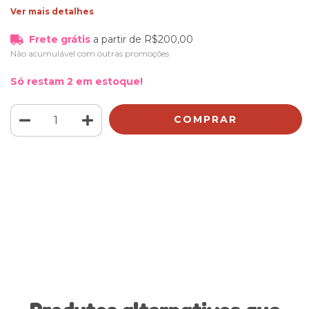
Ver mais detalhes
Frete grátis
a partir de
R$200,00
Não acumulável com outras promoções
Só restam
2
em estoque!
Meios de envio
ALTERAR CEP
Entregas para o CEP:
CALCULAR
Faça login
e use seus dados de entrega
Não sei meu CEP