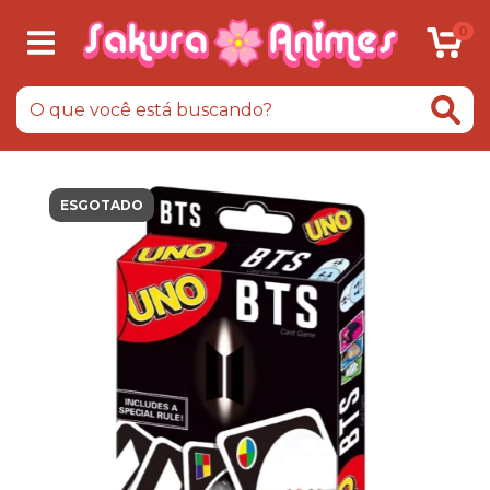
0
ESGOTADO