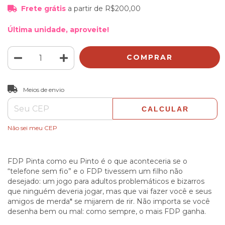
Frete grátis
a partir de
R$200,00
Última unidade, aproveite!
ALTERAR CEP
Entregas para o CEP:
Meios de envio
CALCULAR
Não sei meu CEP
FDP Pinta como eu Pinto é o que aconteceria se o
“telefone sem fio” e o FDP tivessem um filho não
desejado: um jogo para adultos problemáticos e bizarros
que ninguém deveria jogar, mas que vai fazer você e seus
amigos de merda* se mijarem de rir. Não importa se você
desenha bem ou mal: como sempre, o mais FDP ganha.