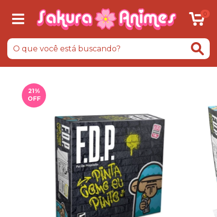
0
21
%
OFF