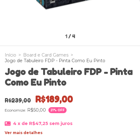
1
/
4
Início
>
Board e Card Games
>
Jogo de Tabuleiro FDP - Pinta Como Eu Pinto
Jogo de Tabuleiro FDP - Pinta
Como Eu Pinto
R$189,00
R$239,00
R$50,00
Economize:
21
% OFF
4
x de
R$47,25
sem juros
Ver mais detalhes