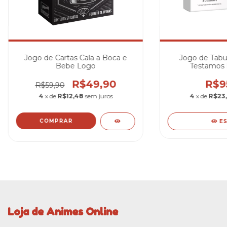
Jogo de Cartas Cala a Boca e
Jogo de Tabu
Bebe Logo
Testamos 
R$49,90
R$9
R$59,90
4
x de
R$12,48
sem juros
4
x de
R$23
E
Loja de Animes Online