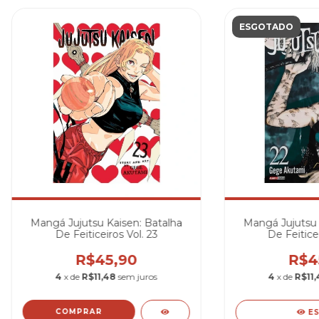
ESGOTADO
Mangá Jujutsu Kaisen: Batalha
Mangá Jujutsu 
De Feiticeiros Vol. 23
De Feiticei
R$45,90
R$4
4
x de
R$11,48
sem juros
4
x de
R$11,
E