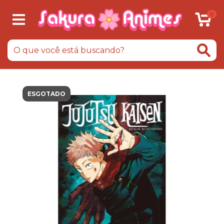
0
ESGOTADO