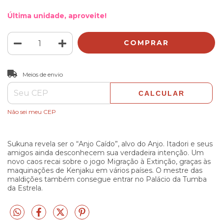
Última unidade, aproveite!
ALTERAR CEP
Entregas para o CEP:
Meios de envio
CALCULAR
Não sei meu CEP
Sukuna revela ser o “Anjo Caído”, alvo do Anjo. Itadori e seus
amigos ainda desconhecem sua verdadeira intenção. Um
novo caos recai sobre o jogo Migração à Extinção, graças às
maquinações de Kenjaku em vários países. O mestre das
maldições também consegue entrar no Palácio da Tumba
da Estrela.