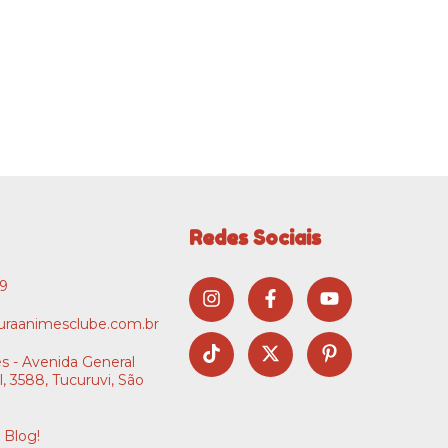
Redes Sociais
09
raanimesclube.com.br
s - Avenida General
l, 3588, Tucuruvi, São
 Blog!