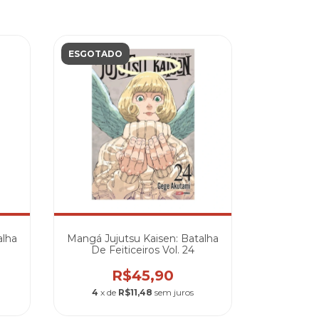
ESGOTADO
alha
Mangá Jujutsu Kaisen: Batalha
De Feiticeiros Vol. 24
R$45,90
4
x de
R$11,48
sem juros