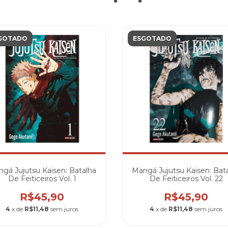
GOTADO
ESGOTADO
gá Jujutsu Kaisen: Batalha
Mangá Jujutsu Kaisen: Bat
De Feiticeiros Vol. 1
De Feiticeiros Vol. 22
R$45,90
R$45,90
4
x de
R$11,48
sem juros
4
x de
R$11,48
sem juros