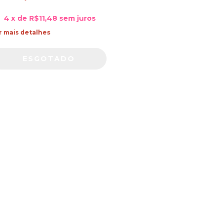
4
x de
R$11,48
sem juros
r mais detalhes