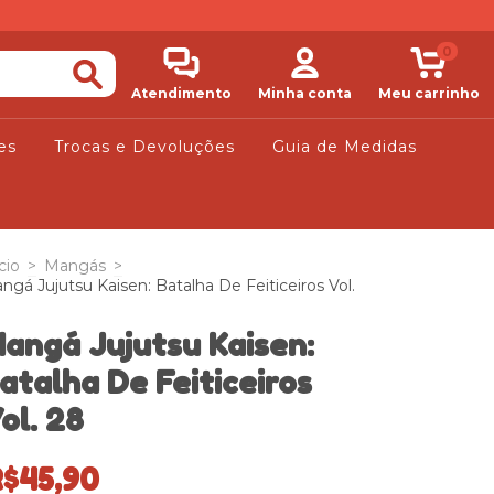
0
Atendimento
Minha conta
Meu carrinho
es
Trocas e Devoluções
Guia de Medidas
cio
>
Mangás
>
ngá Jujutsu Kaisen: Batalha De Feiticeiros Vol.
angá Jujutsu Kaisen:
atalha De Feiticeiros
ol. 28
$45,90