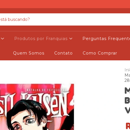
s
Produtos por Franquias
Perguntas Frequent
Quem Somos
Contato
Como Comprar
Iní
Ma
28
M
B
V
R