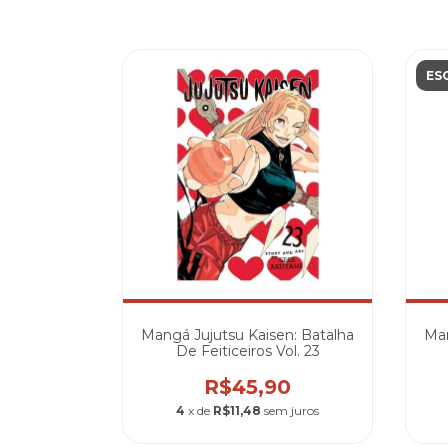
ES
Mangá Jujutsu Kaisen: Batalha
Man
De Feiticeiros Vol. 23
R$45,90
4
x de
R$11,48
sem juros