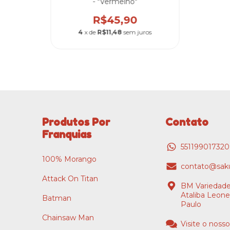
- "Vermelho"
R$45,90
4
x de
R$11,48
sem juros
Produtos Por
Contato
Franquias
55119901732
100% Morango
contato@saku
Attack On Titan
BM Variedade
Ataliba Leone
Batman
Paulo
Chainsaw Man
Visite o nosso