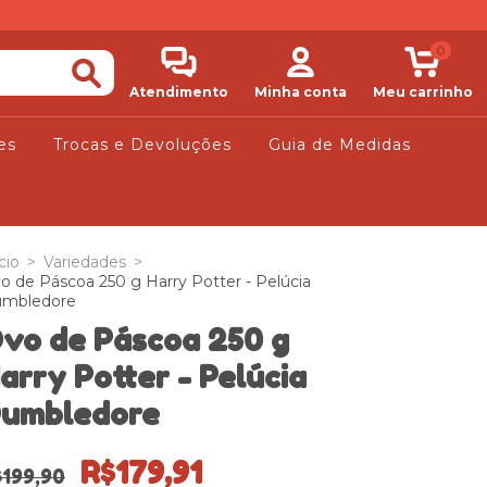
0
Atendimento
Minha conta
Meu carrinho
es
Trocas e Devoluções
Guia de Medidas
cio
>
Variedades
>
o de Páscoa 250 g Harry Potter - Pelúcia
mbledore
vo de Páscoa 250 g
arry Potter - Pelúcia
umbledore
R$179,91
$199,90