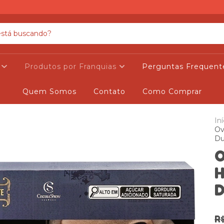
s
Produtos por Franquias
Perguntas Frequent
Quem Somos
Contato
Como Comprar
Iní
Ov
Du
O
H
D
R