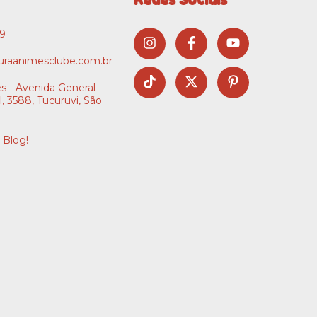
09
raanimesclube.com.br
s - Avenida General
l, 3588, Tucuruvi, São
 Blog!