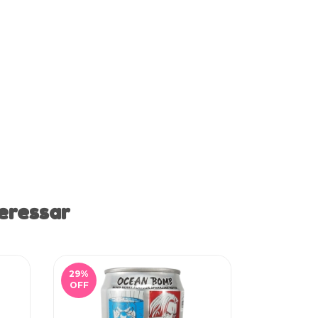
eressar
29
%
56
%
OFF
OFF