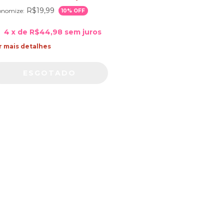
R$19,99
onomize:
10
% OFF
4
x de
R$44,98
sem juros
r mais detalhes