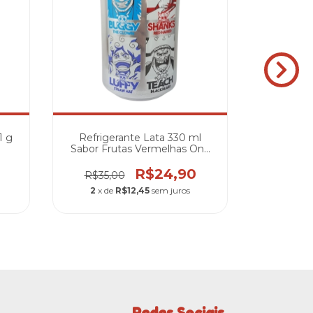
1 g
Refrigerante Lata 330 ml
Refrige
Sabor Frutas Vermelhas One
Lata 330 
Piece - Yonkou
R$24,90
R$35,00
R$49,
2
x de
R$12,45
sem juros
2
x de
Redes Sociais