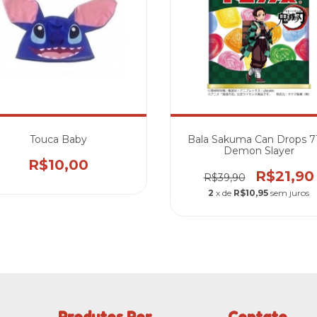
Touca Baby
Bala Sakuma Can Drops 7
Demon Slayer
R$10,00
R$21,90
R$39,90
2
x de
R$10,95
sem juros
Produtos Por
Contato