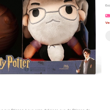
Ec
Ve