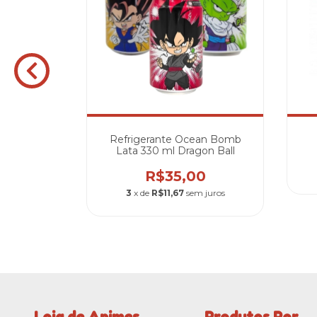
a 330 ml
Refrigerante Ocean Bomb
 Z
Lata 330 ml Dragon Ball
0
R$35,00
 juros
3
x de
R$11,67
sem juros
Loja de Animes
Produtos Por