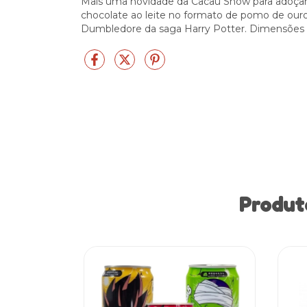
Mais uma novidade da Cacau Show para adoçar 
chocolate ao leite no formato de pomo de our
Dumbledore da saga Harry Potter. Dimensões da
Produt