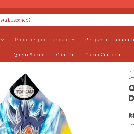
s
Produtos por Franquias
Perguntas Frequent
Quem Somos
Contato
Como Comprar
Iní
Ov
O
D
R
Ec