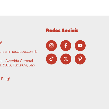
Redes Sociais
09
raanimesclube.com.br
s - Avenida General
l, 3588, Tucuruvi, São
 Blog!