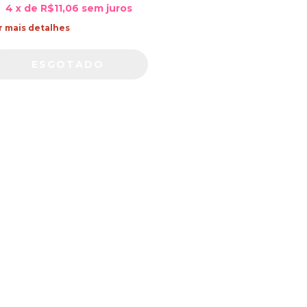
4
x de
R$11,06
sem juros
r mais detalhes