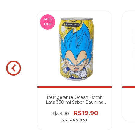
60
%
OFF
te Ocean
Refrigerante Ocean Bomb
 ml Os
Lata 330 ml Sabor Baunilha
odíaco
Dragon Ball
9,90
R$19,90
R$49,90
m juros
2
x de
R$10,71