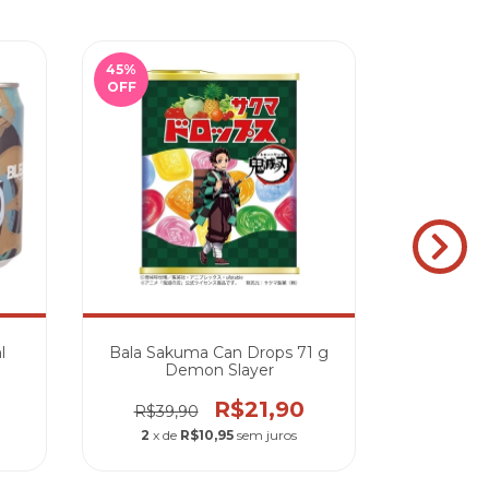
45
%
56
%
OFF
OFF
l
Bala Sakuma Can Drops 71 g
Refrige
Demon Slayer
Lata 330 
R$21,90
R$39,90
R$49,
2
x de
R$10,95
sem juros
2
x de