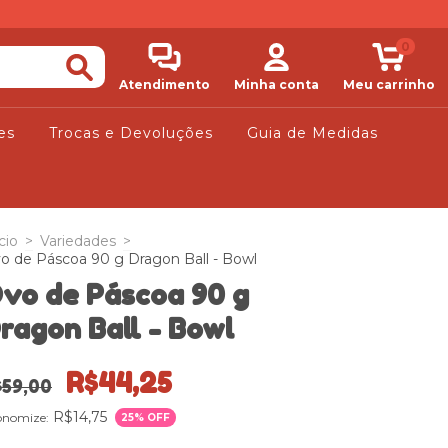
0
Atendimento
Minha conta
Meu carrinho
es
Trocas e Devoluções
Guia de Medidas
cio
>
Variedades
>
o de Páscoa 90 g Dragon Ball - Bowl
vo de Páscoa 90 g
ragon Ball - Bowl
R$44,25
$59,00
R$14,75
onomize:
25
% OFF