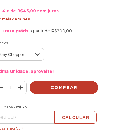
4
x de
R$45,00
sem juros
r mais detalhes
Frete grátis
a partir de
R$200,00
delos
tima unidade, aproveite!
ALTERAR CEP
regas para o CEP:
Meios de envio
CALCULAR
o sei meu CEP