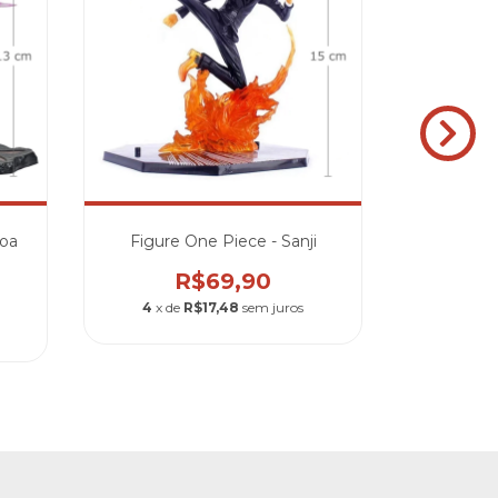
noa
Figure One Piece - Sanji
Funko 
C
R$69,90
4
x de
R$17,48
sem juros
4
x de