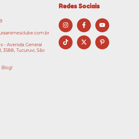
Redes Sociais
09
raanimesclube.com.br
s - Avenida General
l, 3588, Tucuruvi, São
 Blog!