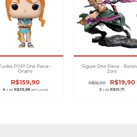
Funko POP! One Piece -
Figure One Piece - Roro
Onami
Zoro
R$159,90
R$19,90
R$55,90
4
x de
R$39,98
sem juros
2
x de
R$10,71