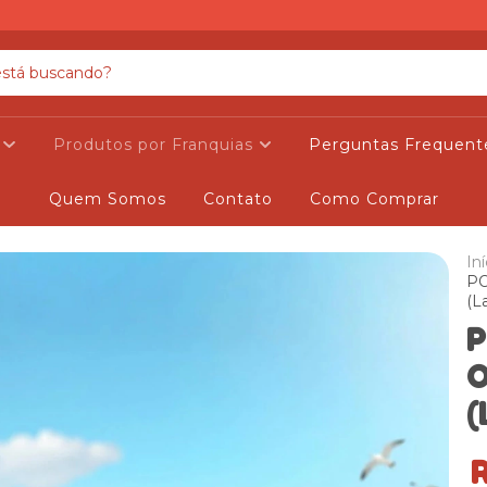
s
Produtos por Franquias
Perguntas Frequent
Quem Somos
Contato
Como Comprar
Iní
PO
(L
P
O
(