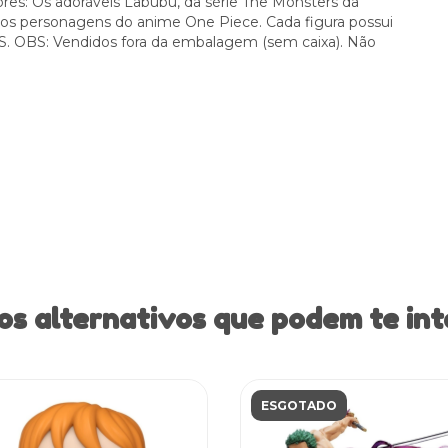
res: Os adoráveis Labubu, da série The Monsters da
s personagens do anime One Piece. Cada figura possui
BS. OBS: Vendidos fora da embalagem (sem caixa). Não
os alternativos que podem te int
ESGOTADO