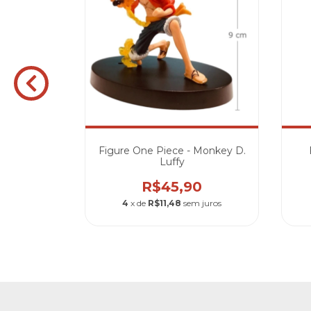
Piece -
Figure One Piece - Monkey D.
on
Luffy
0
R$45,90
m juros
4
x de
R$11,48
sem juros