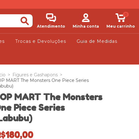
0
Atendimento
Minha conta
Meu carrinho
es
Trocas e Devoluções
Guia de Medidas
cio
>
Figures e Gashapons
>
P MART The Monsters One Piece Series
abubu)
OP MART The Monsters
ne Piece Series
Labubu)
R$180,00