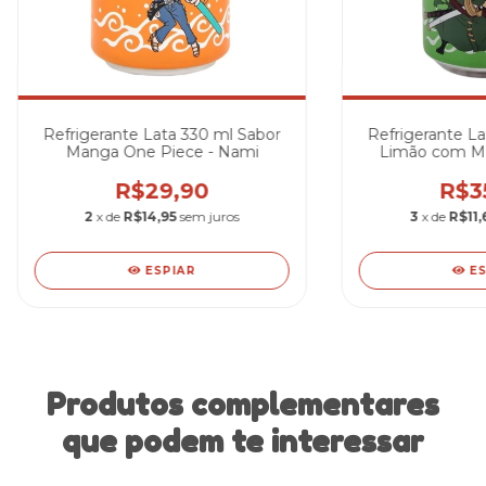
Refrigerante Lata 330 ml Sabor
Refrigerante La
Manga One Piece - Nami
Limão com Me
Rorono
R$29,90
R$3
2
x de
R$14,95
sem juros
3
x de
R$11,
ESPIAR
E
Produtos complementares
que podem te interessar