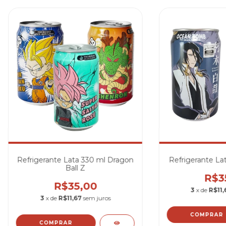
Refrigerante Lata 330 ml Dragon
Refrigerante La
Ball Z
R$3
R$35,00
3
x de
R$11,
3
x de
R$11,67
sem juros
COMPRAR
COMPRAR