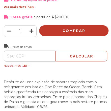
Ver mais detalhes
Frete grátis
a partir de
R$200,00
ALTERAR CEP
Entregas para o CEP:
Meios de envio
CALCULAR
Não sei meu CEP
Desfrute de uma explosão de sabores tropicais com o
refrigerante em lata de One Piece da Ocean Bomb. Esta
bebida gaseificada traz consigo a essência das mais
saborosas frutas vermelhas. Entre para o bando dos Chapéu
de Palha e garanta o seu agora mesmo pois restam poucas
unidades. Validade: 08/26.