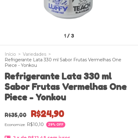
1
/
3
Início
>
Variedades
>
Refrigerante Lata 330 ml Sabor Frutas Vermelhas One
Piece - Yonkou
Refrigerante Lata 330 ml
Sabor Frutas Vermelhas One
Piece - Yonkou
R$24,90
R$35,00
R$10,10
Economize:
29
% OFF
2
x de
R$12,45
sem juros