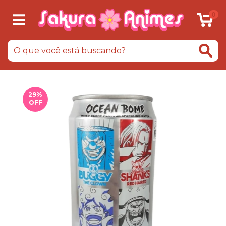
0
29
%
OFF