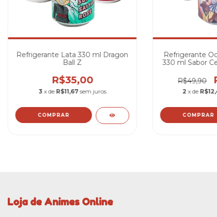
Refrigerante Lata 330 ml Dragon
Refrigerante O
Ball Z
330 ml Sabor Ce
G
R$35,00
R$49,90
3
x de
R$11,67
sem juros
2
x de
R$12,
COMPRAR
COMPRAR
Loja de Animes Online