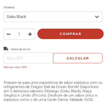
Modelos
ALTERAR CEP
Entregas para o CEP:
Meios de envio
CALCULAR
Não sei meu CEP
Prepare-se para uma experiência de sabor explosivo com os
refrigerantes de Dragon Ball da Ocean Bomb! Disponíveis
em 3 deliciosos sabores: Pêssego (Goku Black), Maça
(Vegito) e Limão (Piccolo). Desfrute de um sabor único e
explosivo como o de uma Genki Dama. Validade 10/26.