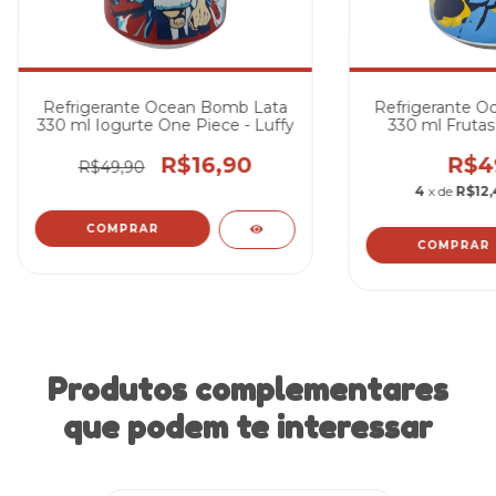
Refrigerante Ocean Bomb Lata
Refrigerante O
330 ml Iogurte One Piece - Luffy
330 ml Frutas
Piece 
R$16,90
R$4
R$49,90
4
x de
R$12
Produtos complementares
que podem te interessar