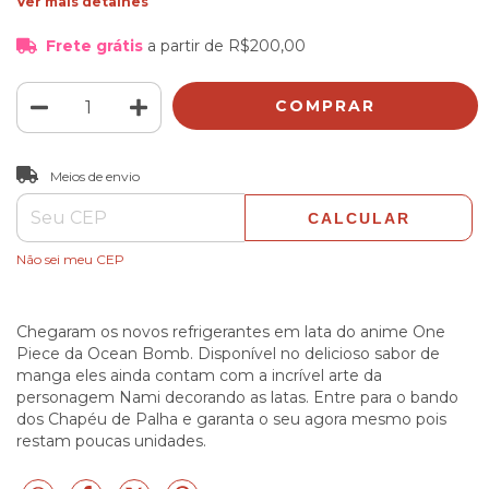
Ver mais detalhes
Frete grátis
a partir de
R$200,00
ALTERAR CEP
Entregas para o CEP:
Meios de envio
CALCULAR
Não sei meu CEP
Chegaram os novos refrigerantes em lata do anime One
Piece da Ocean Bomb. Disponível no delicioso sabor de
manga eles ainda contam com a incrível arte da
personagem Nami decorando as latas. Entre para o bando
dos Chapéu de Palha e garanta o seu agora mesmo pois
restam poucas unidades.