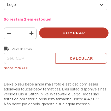
Só restam
2
em estoque!
ALTERAR CEP
Entregas para o CEP:
Meios de envio
CALCULAR
Não sei meu CEP
Deixe o seu bebê ainda mais fofo e estiloso com essas
adoráveis toucas baby temáticas. Elas estão disponíveis nas
versões Lilo & Stitch, Mike Wazowski e Lego. Todas são
feitas de poliéster e possuem tamanho único: A14 / L22.
Não deixe pra depois, garanta a sua agora mesmo!