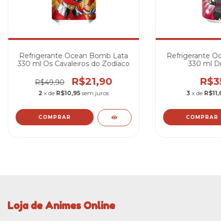
Refrigerante Ocean Bomb Lata
Refrigerante O
330 ml Os Cavaleiros do Zodíaco
330 ml Dr
R$21,90
R$3
R$49,90
2
x de
R$10,95
sem juros
3
x de
R$11,
COMPRAR
COMPRAR
Loja de Animes Online