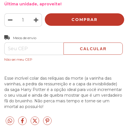
Última unidade, aproveite!
ALTERAR CEP
Entregas para o CEP:
Meios de envio
CALCULAR
Não sei meu CEP
Esse incrível colar das relíquias da morte (a varinha das
varinhas, a pedra da ressurreição e a capa da invisbilidade)
da saga Harry Potter é a opção ideal para você incrementar
o seu visual e ainda de quebra mostrar que é um verdadeiro
fã do bruxinho. Não perca mais tempo e torne-se um
imortal ao possuí-lo!