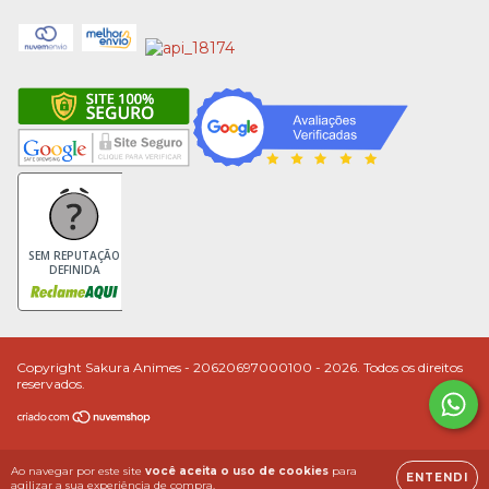
SEM REPUTAÇÃO
DEFINIDA
Copyright Sakura Animes - 20620697000100 - 2026. Todos os direitos
reservados.
Ao navegar por este site
você aceita o uso de cookies
para
ENTENDI
agilizar a sua experiência de compra.