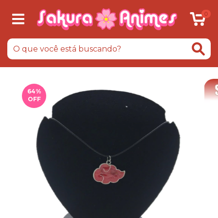
0
64
%
OFF