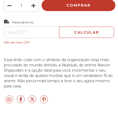
ALTERAR CEP
Entregas para o CEP:
Meios de envio
CALCULAR
Não sei meu CEP
Esse lindo colar com o símbolo da organização ninja mais
procurado do mundo shinobi, a Akatsuki, do anime Naruto
Shippuden é a opção ideal para você incrementar o seu
visual e ainda de quebra mostrar que é um verdadeiro fã do
anime. Não perca mais tempo e leve o seu agora mesmo
para casa.