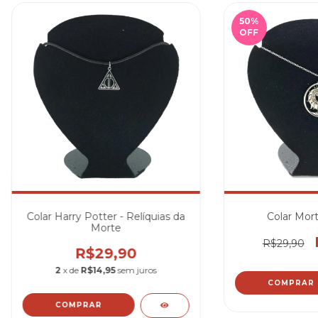
50
%
OFF
Colar Harry Potter - Relíquias da
Colar Mor
Morte
R$29,90
R$29,90
2
x de
R$14,95
sem juros