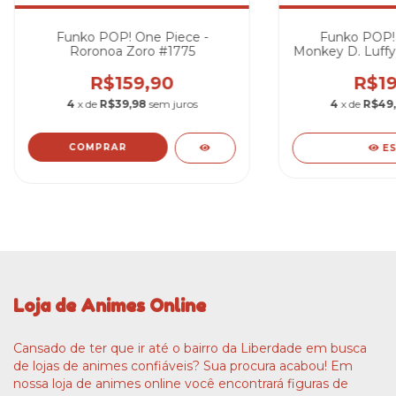
Funko POP! One Piece -
Funko POP! 
Roronoa Zoro #1775
Monkey D. Luffy
R$159,90
R$19
4
x de
R$39,98
sem juros
4
x de
R$49
E
Loja de Animes Online
Cansado de ter que ir até o bairro da Liberdade em busca
de lojas de animes confiáveis? Sua procura acabou! Em
nossa loja de animes online você encontrará figuras de