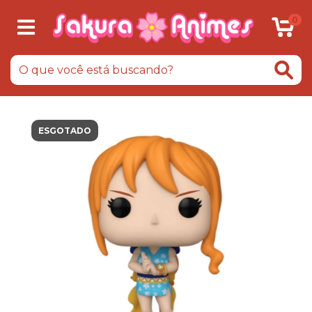
0
ESGOTADO