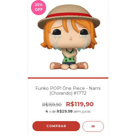
25
%
OFF
Funko POP! One Piece - Nami
(Chorando) #1772
R$119,90
R$159,90
4
x de
R$29,98
sem juros