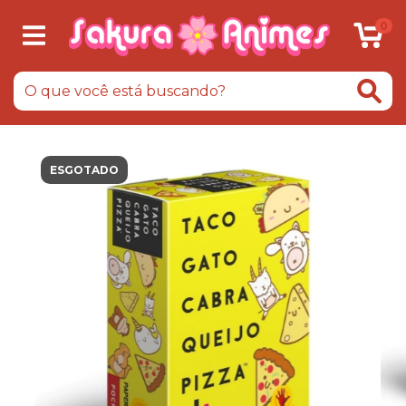
0
ESGOTADO