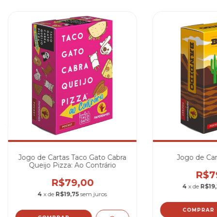
Jogo de Cartas Taco Gato Cabra
Jogo de Car
Queijo Pizza: Ao Contrário
R$7
R$79,00
4
x de
R$19,
4
x de
R$19,75
sem juros